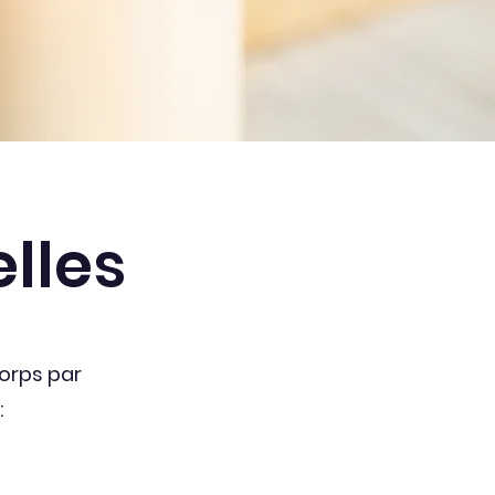
lles
corps par
: