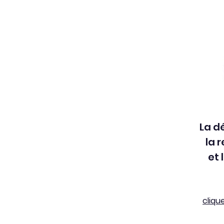
La d
la 
et
cliqu