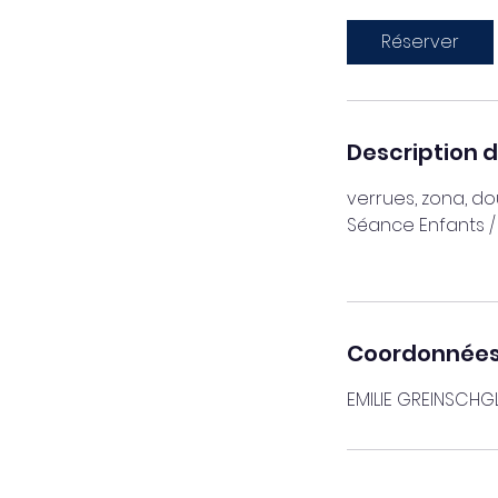
m
i
Réserver
n
Description d
verrues, zona, dou
Séance Enfants /
Coordonnée
EMILIE GREINSCHGL