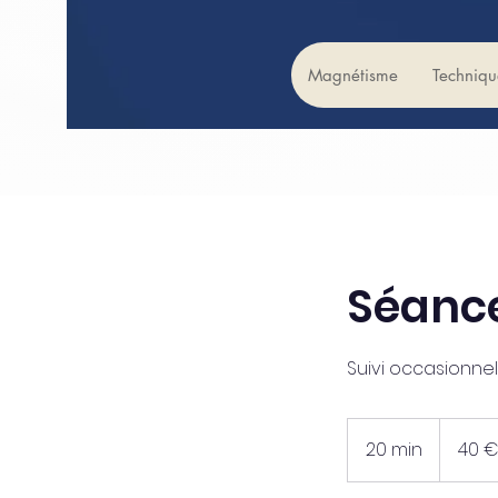
Magnétisme
Techniqu
Séanc
Suivi occasionne
40
euros
20 min
2
40 
0