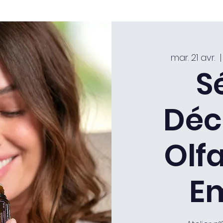
mar. 21 avr.
  |
S
Déc
Olfa
E