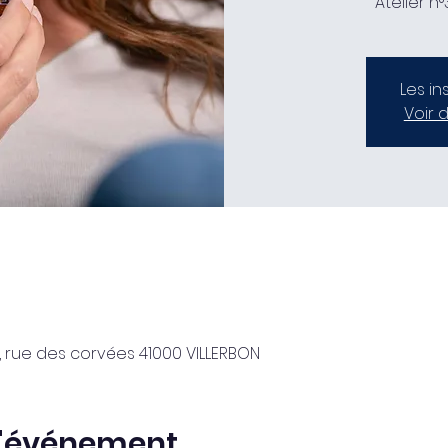
Atelier n
Les in
Voir 
, rue des corvées 41000 VILLERBON
l'événement