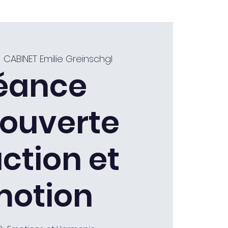
  
CABINET Emilie Greinschgl
éance
ouverte
ction et
motion