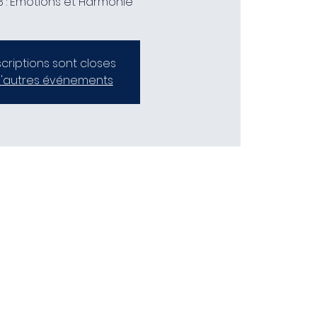
°3 : Emotions et Harmonie
scriptions sont closes
d'autres événements