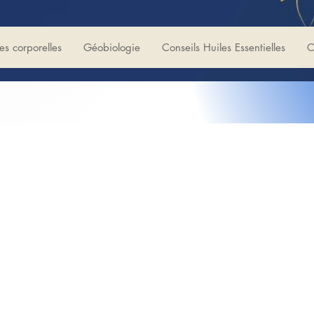
es corporelles
Géobiologie
Conseils Huiles Essentielles
C