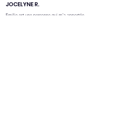
JOCELYNE R.
Emilie est une personne qui m'a apportée
beaucoup dans une periode difficile pour
moi . 💖💖Merci ..
plus de témoignages