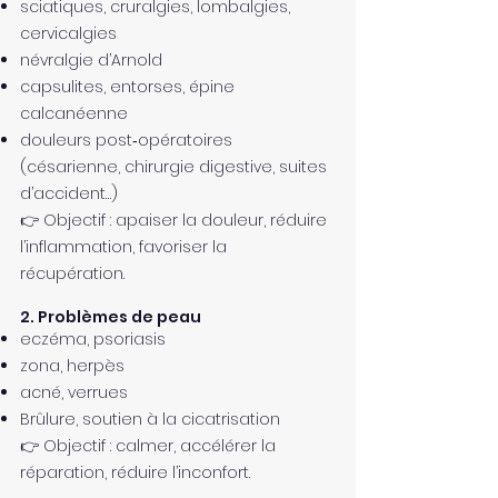
sciatiques, cruralgies, lombalgies,
cervicalgies
névralgie d’Arnold
capsulites, entorses, épine
calcanéenne
douleurs post‑opératoires
(césarienne, chirurgie digestive, suites
d’accident…)
👉 Objectif : apaiser la douleur, réduire
l’inflammation, favoriser la
récupération.
2. Problèmes de peau
eczéma, psoriasis
zona, herpès
acné, verrues
Brûlure, soutien à la cicatrisation
👉 Objectif : calmer, accélérer la
réparation, réduire l’inconfort.